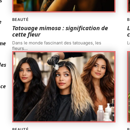
s
BEAUTÉ
B
e
Tatouage mimosa : signification de
L
cette fleur
c
ème
Dans le monde fascinant des tatouages, les
L
fleurs
…
des
âce
BEAUTÉ
B