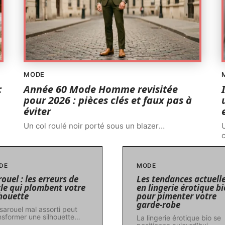
MODE
:
Année 60 Mode Homme revisitée
pour 2026 : pièces clés et faux pas à
éviter
Un col roulé noir porté sous un blazer
…
U
DE
MODE
ouel : les erreurs de
Les tendances actuell
yle qui plombent votre
en lingerie érotique bi
lhouette
pour pimenter votre
garde-robe
sarouel mal assorti peut
nsformer une silhouette
…
La lingerie érotique bio se