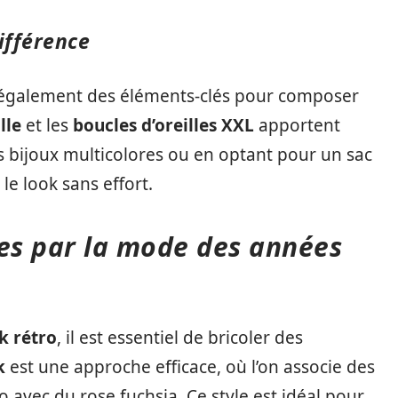
différence
t également des éléments-clés pour composer
lle
et les
boucles d’oreilles XXL
apportent
es bijoux multicolores ou en optant pour un sac
e look sans effort.
ées par la mode des années
k rétro
, il est essentiel de bricoler des
k
est une approche efficace, où l’on associe des
uo avec du rose fuchsia. Ce style est idéal pour