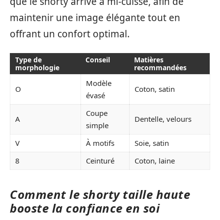
que le shorty arrive à mi-cuisse, afin de
maintenir une image élégante tout en
offrant un confort optimal.
Type de
Conseil
Matières
morphologie
recommandées
Modèle
O
Coton, satin
évasé
Coupe
A
Dentelle, velours
simple
V
À motifs
Soie, satin
8
Ceinturé
Coton, laine
Comment le shorty taille haute
booste la confiance en soi