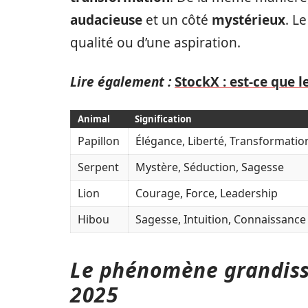
audacieuse
et un côté
mystérieux
. L
qualité ou d’une aspiration.
Lire également :
StockX : est-ce que 
Animal
Signification
Papillon
Élégance, Liberté, Transformatio
Serpent
Mystère, Séduction, Sagesse
Lion
Courage, Force, Leadership
Hibou
Sagesse, Intuition, Connaissance
Le phénomène grandiss
2025