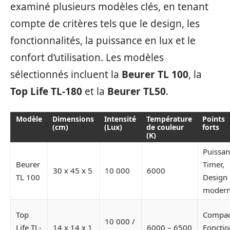
examiné plusieurs modèles clés, en tenant
compte de critères tels que le design, les
fonctionnalités, la puissance en lux et le
confort d’utilisation. Les modèles
sélectionnés incluent la
Beurer TL 100
, la
Top Life TL-180
et la
Beurer TL50
.
Modèle
Dimensions
Intensité
Température
Points
(cm)
(Lux)
de couleur
forts
(K)
Puissan
Beurer
Timer,
30 x 45 x 5
10 000
6000
TL 100
Design
moder
Top
Compac
10 000 /
Life TL-
14 x 14 x 1
6000 – 6500
Foncti