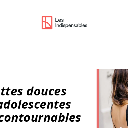
ottes douces
adolescentes
ncontournables