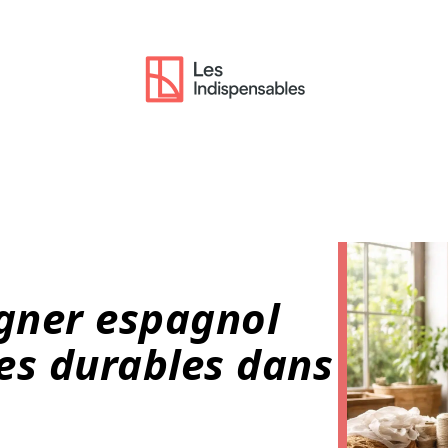
gner espagnol
res durables dans