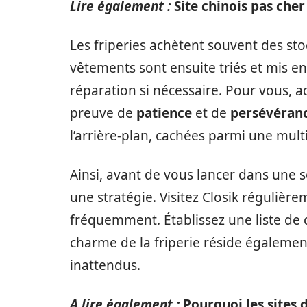
Lire également :
Site chinois pas cher
Les friperies achètent souvent des st
vêtements sont ensuite triés et mis e
réparation si nécessaire. Pour vous, ach
preuve de
patience
et de
persévéran
l’arrière-plan, cachées parmi une mult
Ainsi, avant de vous lancer dans une s
une stratégie. Visitez Closik régulière
fréquemment. Établissez une liste de c
charme de la friperie réside également
inattendus.
A lire également :
Pourquoi les sites 