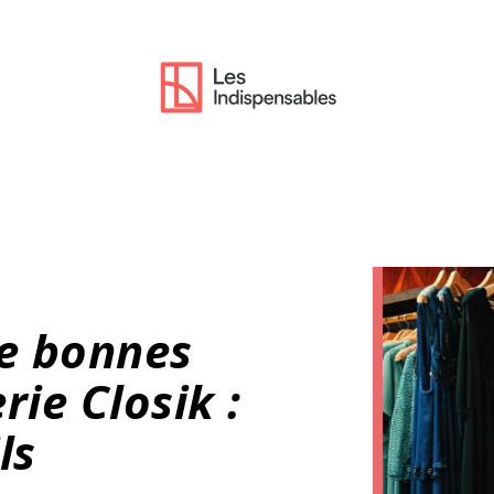
e bonnes
rie Closik :
ls